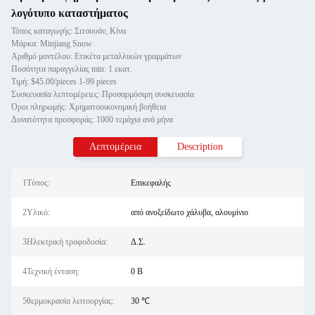
λογότυπο καταστήματος
Τόπος καταγωγής: Σιτσουάν, Κίνα
Μάρκα: Minjiang Snow
Αριθμό μοντέλου: Ετικέτα μεταλλικών γραμμάτων
Ποσότητα παραγγελίας min: 1 εκατ.
Τιμή: $45.00/pieces 1-99 pieces
Συσκευασία λεπτομέρειες: Προσαρμόσιμη συσκευασία
Όροι πληρωμής: Χρηματοοικονομική βοήθεια
Δυνατότητα προσφοράς: 1000 τεμάχια ανά μήνα
Λεπτομέρεια
Description
1Τύπος:
Επικεφαλής
2Υλικό:
από ανοξείδωτο χάλυβα, αλουμίνιο
3Ηλεκτρική τροφοδοσία:
Δ.Σ.
4Τεχνική ένταση:
0 Β
5θερμοκρασία λειτουργίας:
30 ℃