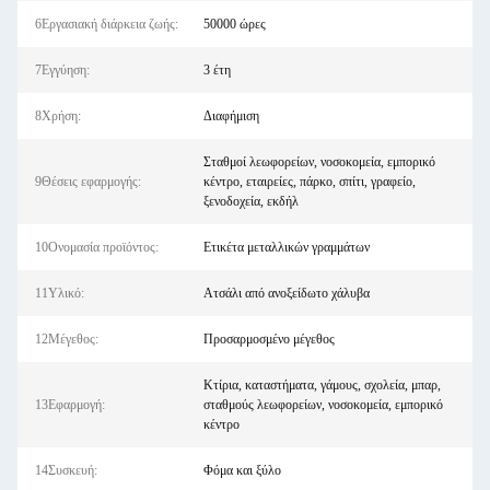
6Εργασιακή διάρκεια ζωής:
50000 ώρες
7Εγγύηση:
3 έτη
8Χρήση:
Διαφήμιση
Σταθμοί λεωφορείων, νοσοκομεία, εμπορικό
9Θέσεις εφαρμογής:
κέντρο, εταιρείες, πάρκο, σπίτι, γραφείο,
ξενοδοχεία, εκδήλ
10Ονομασία προϊόντος:
Ετικέτα μεταλλικών γραμμάτων
11Υλικό:
Ατσάλι από ανοξείδωτο χάλυβα
12Μέγεθος:
Προσαρμοσμένο μέγεθος
Κτίρια, καταστήματα, γάμους, σχολεία, μπαρ,
13Εφαρμογή:
σταθμούς λεωφορείων, νοσοκομεία, εμπορικό
κέντρο
14Συσκευή:
Φόμα και ξύλο