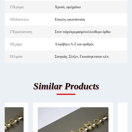
15Χρώμα:
Χρυσό, ορείχαλκο
16Ειδικότητα:
Εύκολη εγκατάσταση
17Εγκατάσταση:
Στον τοίχο/κρεμασμένο/ελεύθερο όρθιο
18Σχήμα:
Αλφάβητο Α-Ζ και αριθμός
19Λιμάνι:
Σανγκάη, Σένζεν, Γκουάνγκτσοου κλπ.
Similar Products