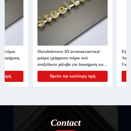
Πολυδιάστατα 3D αντανακλαστικά/
Εξωτερικά Σήματα 
μαύρα γράμματα τοίχου από
Λογικού Τυπωμένες 
ανοξείδωτο χάλυβα για διαφήμιση και
Γκαλερί Τέχνης
επιχειρήσεις
Βρείτε την καλύτερη τιμή
Βρείτε την κα
Contact