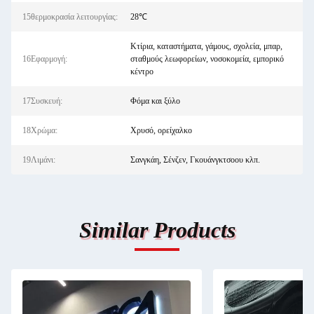
15θερμοκρασία λειτουργίας:
28℃
Κτίρια, καταστήματα, γάμους, σχολεία, μπαρ,
16Εφαρμογή:
σταθμούς λεωφορείων, νοσοκομεία, εμπορικό
κέντρο
17Συσκευή:
Φόμα και ξύλο
18Χρώμα:
Χρυσό, ορείχαλκο
19Λιμάνι:
Σανγκάη, Σένζεν, Γκουάνγκτσοου κλπ.
Similar Products