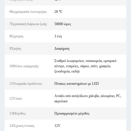
6θερμοκρασία λειτουργίας:
28 ℃
7Εργασιακή διάρκεια ζωής:
50000 ώρες
8Εγγύηση:
3 έτη
9Χρήση:
Διαφήμιση
Σταθμοί λεωφορείων, νοσοκομεία, εμπορικό
10Θέσεις εφαρμογής:
κέντρο, εταιρείες, πάρκο, σπίτι, γραφείο,
ξενοδοχεία, εκδήλ
11Ονομασία προϊόντος:
Πίνακες καταστημάτων με LED
Ατσάλι από ανοξείδωτο χάλυβα, αλουμίνιο, PC,
12Υλικό:
ακρυλικό
13Μέγεθος:
Προσαρμοσμένο μέγεθος
14Τεχνική ένταση:
12V