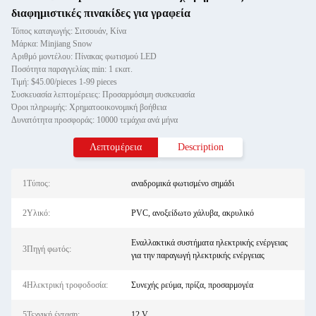
διαφημιστικές πινακίδες για γραφεία
Τόπος καταγωγής: Σιτσουάν, Κίνα
Μάρκα: Minjiang Snow
Αριθμό μοντέλου: Πίνακας φωτισμού LED
Ποσότητα παραγγελίας min: 1 εκατ.
Τιμή: $45.00/pieces 1-99 pieces
Συσκευασία λεπτομέρειες: Προσαρμόσιμη συσκευασία
Όροι πληρωμής: Χρηματοοικονομική βοήθεια
Δυνατότητα προσφοράς: 10000 τεμάχια ανά μήνα
Λεπτομέρεια
Description
1Τύπος:
αναδρομικά φωτισμένο σημάδι
2Υλικό:
PVC, ανοξείδωτο χάλυβα, ακρυλικό
Εναλλακτικά συστήματα ηλεκτρικής ενέργειας
3Πηγή φωτός:
για την παραγωγή ηλεκτρικής ενέργειας
4Ηλεκτρική τροφοδοσία:
Συνεχής ρεύμα, πρίζα, προσαρμογέα
5Τεχνική ένταση:
12 V