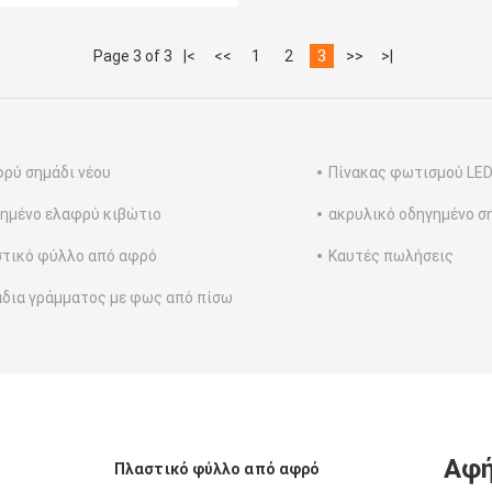
Page 3 of 3
|<
<<
1
2
3
>>
>|
ρύ σημάδι νέου
Πίνακας φωτισμού LE
ημένο ελαφρύ κιβώτιο
ακρυλικό οδηγημένο σ
τικό φύλλο από αφρό
Καυτές πωλήσεις
δια γράμματος με φως από πίσω
Αφή
Πλαστικό φύλλο από αφρό