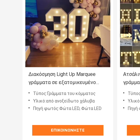
Διακόσμηση Light Up Marquee
Ατσάλι
γράμματα σε εξατομικευμένο
γράμμα
χρώμα για το πάρτι γενέθλια
φώτα τ
Τύπος:Γράμματα του κόμματος
Τύπος
αγάπη στέκεται
Υλικό:από ανοξείδωτο χάλυβα
Υλικό
Πηγή φωτός:Φώτα LED, Φώτα LED
Πηγή 
ΕΠΙΚΟΙΝΩΝΉΣΤΕ