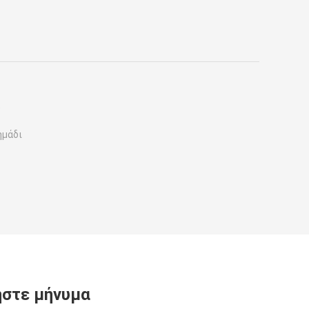
D
ημάδι
στε μήνυμα