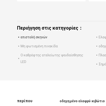
Περιήγηση στις κατηγορίες：
επιστολή σκηνών
Ελαφ
Μη φωτισμένη πινακίδα
οδηγ
Ο καθρέφτης ατελείωτης ψευδαίσθησης
Πλασ
LED
Σημά
περίπου
οδηγημένο ελαφρύ κιβώτιο